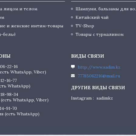
за лицом и телом
Шампуни, бальзамы для во
юм
Китайский чай
ие и женские интим-товары
TV-Shop
-бельё
Товары с турмалином
506-22-16
http://www.sadim.kz
есть WhatsApp, Viber)
77785062216@mail.ru
412-16-77
есть WhatsApp)
818-98-34
Instagram
sadimkz
(есть WhatsApp, Viber)
614-91-70
я (есть WhatsApp)