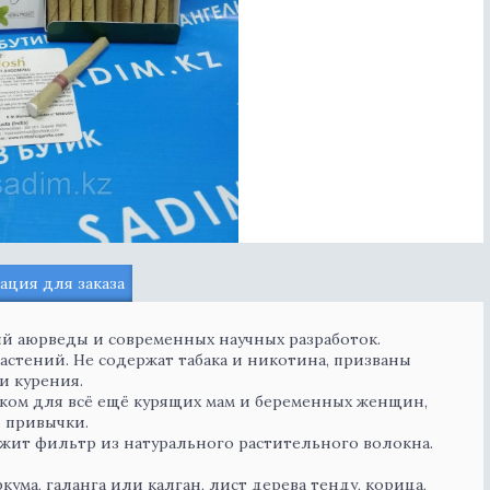
ция для заказа
й аюрведы и современных научных разработок.
астений. Не содержат табака и никотина, призваны
и курения.
ом для всё ещё курящих мам и беременных женщин,
й привычки.
ржит фильтр из натурального растительного волокна.
ркума, галанга или калган, лист дерева тенду, корица,