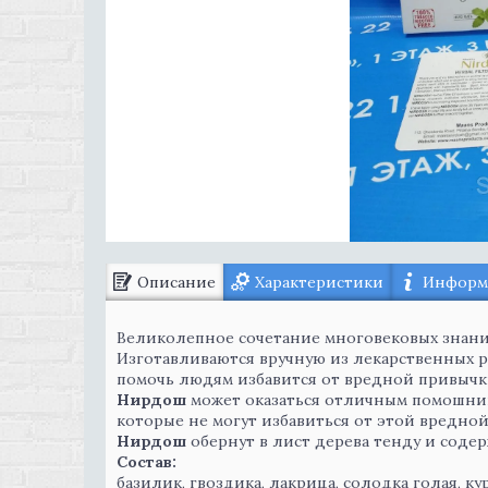
Описание
Характеристики
Информа
Великолепное сочетание многовековых знани
Изготавливаются вручную из лекарственных р
помочь людям избавится от вредной привычк
Нирдош
может оказаться отличным помошник
которые не могут избавиться от этой вредно
Нирдош
обернут в лист дерева тенду и соде
Состав:
базилик, гвоздика, лакрица, солодка голая, ку