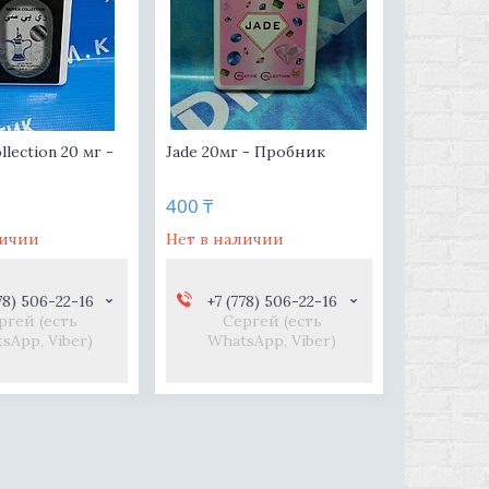
llection 20 мг -
Jade 20мг - Пробник
400 ₸
личии
Нет в наличии
78) 506-22-16
+7 (778) 506-22-16
ргей (есть
Сергей (есть
sApp, Viber)
WhatsApp, Viber)