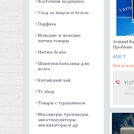
Восточная медицина
Уход за лицом и телом
Парфюм
Мужские и женские
интим товары
Armand Bas
Пробник
Интим белье
400 ₸
Шампуни,бальзамы для
Нет в на
волос
Китайский чай
+7 (7
Се
Tv shop
What
Товары с турмалином
Массажеры, тренажеры,
миостимуляторы,
аппликаторы и др