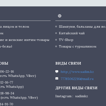
🔴
за лицом и телом
Шампуни, бальзамы для во
юм
Китайский чай
ие и женские интим-товары
TV-Shop
-бельё
Товары с турмалином
506-22-16
http://www.sadim.kz
есть WhatsApp, Viber)
77785062216@mail.ru
412-16-77
есть WhatsApp)
818-98-34
Instagram
sadimkz
(есть WhatsApp, Viber)
614-91-70