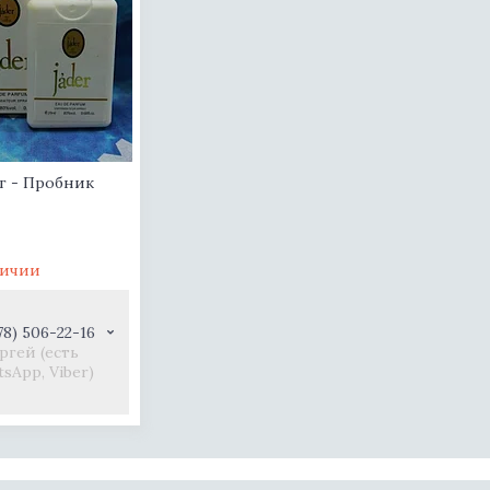
мг - Пробник
личии
78) 506-22-16
ргей (есть
sApp, Viber)