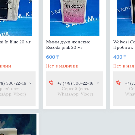
i In Blue 20 мг -
Мини духи женские
Weiyesi Co
Escoda pink 20 мг
Пробник
600 ₸
400 ₸
личии
Нет в наличии
Нет в на
78) 506-22-16
+7 (778) 506-22-16
+7 (7
ргей (есть
Сергей (есть
Се
sApp, Viber)
WhatsApp, Viber)
What