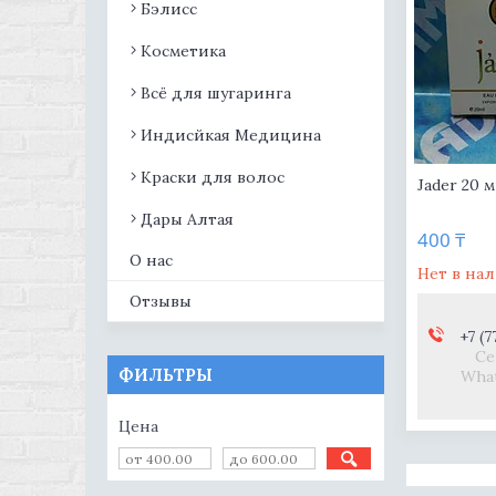
Бэлисс
Косметика
Всё для шугаринга
Индисйкая Медицина
Краски для волос
Jader 20 
Дары Алтая
400 ₸
О нас
Нет в на
Отзывы
+7 (7
Се
ФИЛЬТРЫ
What
Цена