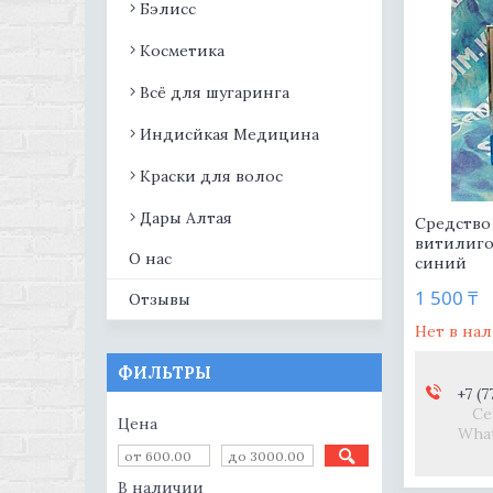
Бэлисс
Косметика
Всё для шугаринга
Индисйкая Медицина
Краски для волос
Дары Алтая
Средство
витилиго
О нас
синий
1 500 ₸
Отзывы
Нет в на
ФИЛЬТРЫ
+7 (7
Се
Цена
What
В наличии