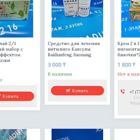
чай 2/1
Средство для лечения
Крем 2 в 
й набор с
витилиго Капсулы
пигмента
эффектом
Baidianfeng Jiaonang
баночки*
кожи
3 000 ₸
1 800 ₸
В наличии
Нет в на
и
Купить
+7 (7
Купить
Се
What