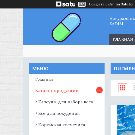
Создать сайт
на Satu.kz
Натуральн
SADIM
ГЛАВНАЯ
ПИГМЕН
Главная
Каталог продукции
Капсулы для набора веса
Все для похудения
Корейская косметика