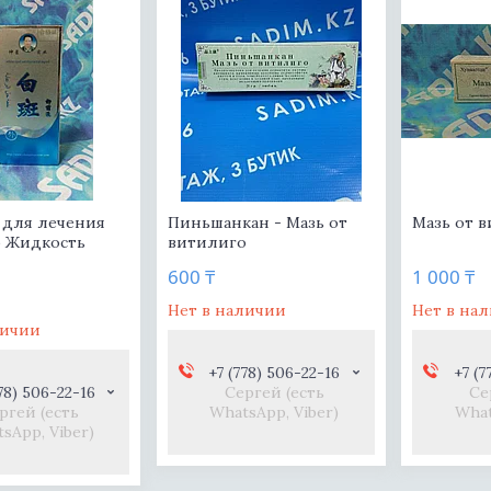
 для лечения
Пиньшанкан - Мазь от
Мазь от 
 Жидкость
витилиго
600 ₸
1 000 ₸
Нет в наличии
Нет в на
личии
+7 (778) 506-22-16
+7 (7
78) 506-22-16
Сергей (есть
Се
ргей (есть
WhatsApp, Viber)
What
sApp, Viber)