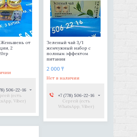
1 Женьшень от
Зеленый чай 3/1
ции, 2
жемчужный набор с
20гр
полным эффектом
питания
2 000 ₸
личии
Нет в наличии
78) 506-22-16
ргей (есть
+7 (778) 506-22-16
sApp, Viber)
Сергей (есть
WhatsApp, Viber)