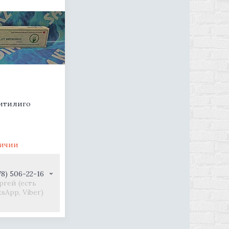
витилиго
личии
78) 506-22-16
ргей (есть
sApp, Viber)