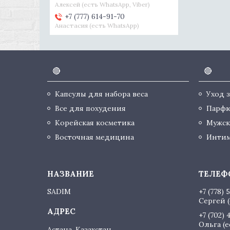
Алексей (есть WhatsApp, Viber)
+7 (777) 614-91-70
Анастасия (есть WhatsApp)
🔴
🔴
Капсулы для набора веса
Уход 
Все для похудения
Парф
Корейская косметика
Мужск
Восточная медицина
Интим
SADIM
+7 (778) 
Сергей (
+7 (702) 
Ольга (
Астана, Казахстан