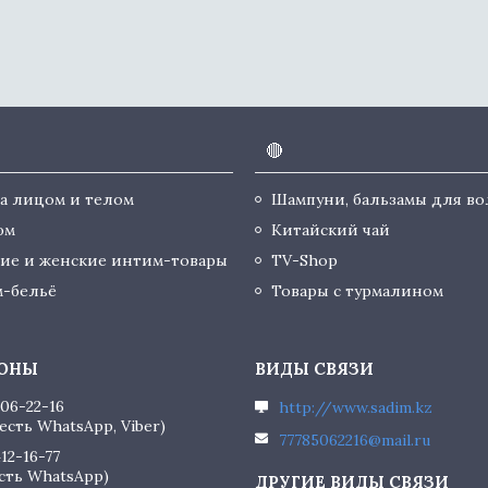
🔴
за лицом и телом
Шампуни, бальзамы для во
юм
Китайский чай
ие и женские интим-товары
TV-Shop
-бельё
Товары с турмалином
506-22-16
http://www.sadim.kz
есть WhatsApp, Viber)
77785062216@mail.ru
412-16-77
есть WhatsApp)